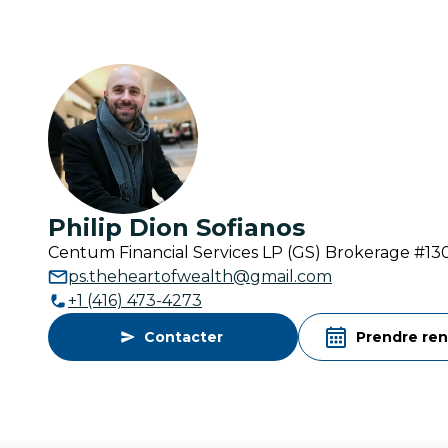
Philip Dion Sofianos
Centum Financial Services LP (GS) Brokerage #1
ps.theheartofwealth@gmail.com
+1 (416) 473-4273
Contacter
Prendre re