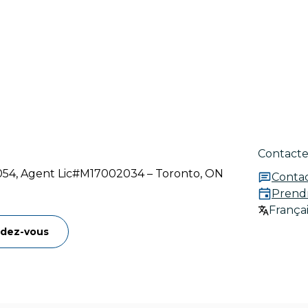
Contacte
3054, Agent Lic#M17002034 – Toronto, ON
Conta
Prend
Françai
ndez-vous